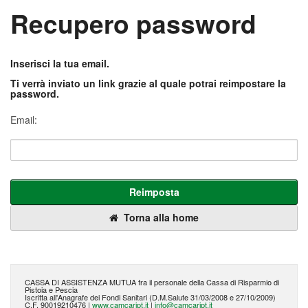
Recupero password
Inserisci la tua email.
Ti verrà inviato un link grazie al quale potrai reimpostare la
password.
Email:
Reimposta
Torna alla home
CASSA DI ASSISTENZA MUTUA fra il personale della Cassa di Risparmio di
Pistoia e Pescia
Iscritta all'Anagrafe dei Fondi Sanitari (D.M.Salute 31/03/2008 e 27/10/2009)
C.F. 90019210476 |
www.camcaript.it
|
info@camcaript.it